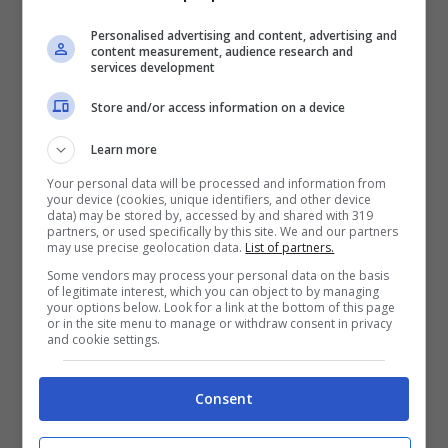
Personalised advertising and content, advertising and
content measurement, audience research and
services development
Ecco quanti soldi si trovano ogni
anno nella Fontana di Trevi: la cifra
Store and/or access information on a device
che non ti immagini
Learn more
3 Aprile 2026
Your personal data will be processed and information from
your device (cookies, unique identifiers, and other device
data) may be stored by, accessed by and shared with 319
partners, or used specifically by this site. We and our partners
may use precise geolocation data.
List of partners.
Some vendors may process your personal data on the basis
of legitimate interest, which you can object to by managing
your options below. Look for a link at the bottom of this page
or in the site menu to manage or withdraw consent in privacy
and cookie settings.
Consent