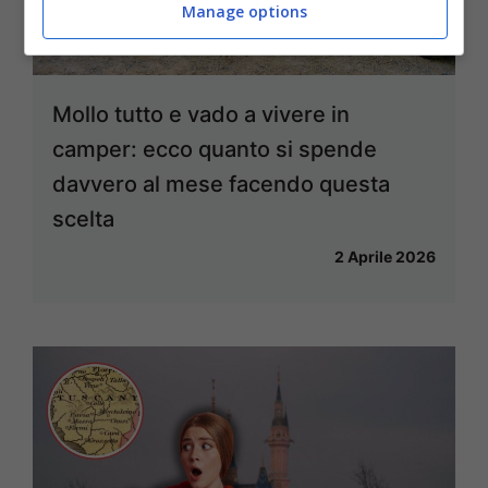
Manage options
Mollo tutto e vado a vivere in
camper: ecco quanto si spende
davvero al mese facendo questa
scelta
2 Aprile 2026