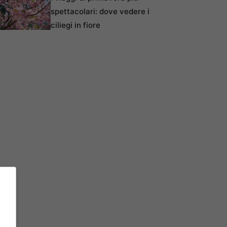
spettacolari: dove vedere i
ciliegi in fiore