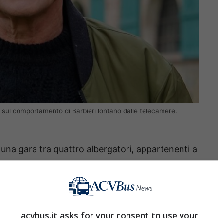
tto sul comportamento di Barbieri lontano dalle telecamere.
e una gara tra quattro albergatori, appartenenti a
na stessa area geografica, che si ospitano a
dosi in base alla location, i servizi, le camere, i
e, anche la qualità della colazione. Insomma,
4
no i luoghi migliori da visitare di un
acvbus.it asks for your consent to use your