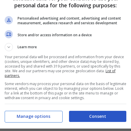
personal data for the following purposes:
Personalised advertising and content, advertising and content
fida, ovviamente, c’è Bruno Barbieri. Da esperto
measurement, audience research and services development
f
prende parte alla sfida, interagendo con gli
Store and/or access information on a device
 per ciascuna categoria. Quello che, però, in
Learn more
ef una volta spente alla telecamere?
A svelare
Your personal data will be processed and information from your device
ha preso parte allo show: cosa ha detto.
(cookies, unique identifiers, and other device data) may be stored by,
accessed by and shared with 319 partners, or used specifically by this
site. We and our partners may use precise geolocation data.
List of
partners.
a su Bruno Barbieri a
4 Hotel:
Some vendors may process your personal data on the basis of legitimate
 dietro le quinte
interest, which you can object to by managing your options below. Look
for a link at the bottom of this page or in the site menu to manage or
withdraw consent in privacy and cookie settings.
i perde nemmeno una puntata, è ben
 Barbieri ha nei confronti di tutti gli
Manage options
Consent
mpre disposto al dialogo e con la battuta