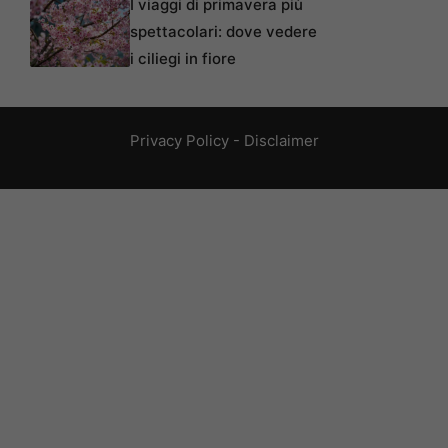
I viaggi di primavera più
spettacolari: dove vedere
i ciliegi in fiore
Privacy Policy
-
Disclaimer