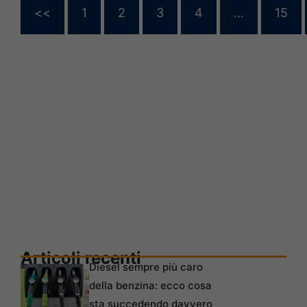
<<
1
2
3
4
…
15
Articoli recenti
Diesel sempre più caro
della benzina: ecco cosa
sta succedendo davvero