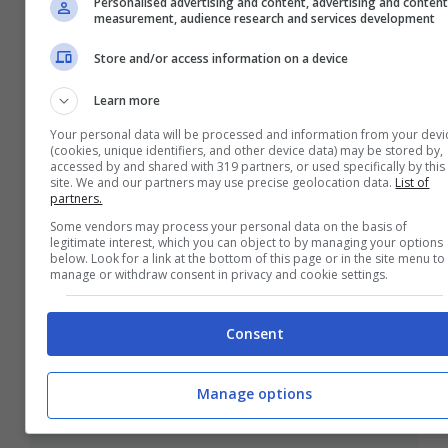
Personalised advertising and content, advertising and conten
measurement, audience research and services development
Store and/or access information on a device
Learn more
Your personal data will be processed and information from your devi
(cookies, unique identifiers, and other device data) may be stored by,
accessed by and shared with 319 partners, or used specifically by this
site. We and our partners may use precise geolocation data.
List of
partners.
Some vendors may process your personal data on the basis of
legitimate interest, which you can object to by managing your options
below. Look for a link at the bottom of this page or in the site menu to
manage or withdraw consent in privacy and cookie settings.
Il canyon più grande d’Europa è
profondo 1.300 metri: all’interno
Consent
acque cristalline di una bellezza
unica
Manage options
1 Aprile 2026