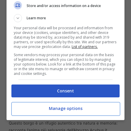
gastronomica genuina
, dove ingredienti
Store and/or access information on a device
semplici vengono trasformati in sapori intensi
Learn more
e memorabili.
Your personal data will be processed and information from
your device (cookies, unique identifiers, and other device
data) may be stored by, accessed by and shared with 319
partners, or used specifically by this site. We and our partners
may use precise geolocation data.
List of partners.
Some vendors may process your personal data on the basis
of legitimate interest, which you can object to by managing
your options below. Look for a link at the bottom of this page
or in the site menu to manage or withdraw consent in privacy
and cookie settings.
Consent
Manage options
Questo borgo è un rifugio autentico tra natura e memoria:
racconta l’anima più selvaggia dell’Abruzzo Acvbus.it