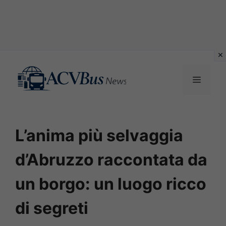
Vai
al
MENU
contenuto
L’anima più selvaggia
d’Abruzzo raccontata da
un borgo: un luogo ricco
di segreti