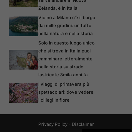
serve andare in Nuova
Zelanda, è in Italia
Vicino a Milano c’è il borgo
dai mille gradini: un tuffo
nella natura e nella storia
Solo in questo luogo unico
che si trova in Italia puoi
camminare letteralmente
nella storia su strade
lastricate 3mila anni fa
I viaggi di primavera più
spettacolari: dove vedere
i ciliegi in fiore
Privacy Policy
-
Disclaimer