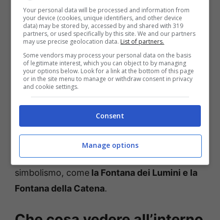
Your personal data will be processed and information from
La stessa acqua proviene da una sorgente
your device (cookies, unique identifiers, and other device
data) may be stored by, accessed by and shared with 319
locale e scorre senza l’ausilio di pompe,
partners, or used specifically by this site. We and our partners
may use precise geolocation data.
List of partners.
sfruttando esclusivamente la forza di gravità,
Some vendors may process your personal data on the basis
con il risultato che ci troviamo di fronte a un
of legitimate interest, which you can object to by managing
your options below. Look for a link at the bottom of this page
sistema idraulico tanto antico quanto
or in the site menu to manage or withdraw consent in privacy
and cookie settings.
efficiente, capace ancora oggi di creare
effetti sonori e visivi diversi a seconda della
Consent
posizione del visitatore. Spostandoci tra
terrazze
e
scalinate
in pietra peperina, si
Manage options
incontrano fontane scenografiche e ricche di
simbolismo, come
la Fontana dei Lumini e la
Fontana della Catena
.
Che cosa vedere all’interno