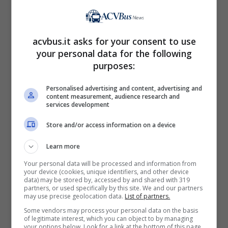
interpretato come un
segno
divino
,
trasformando il luogo in un simbolo spirituale
acvbus.it asks for your consent to use
per la popolazione della zona. Oggi siamo
your personal data for the following
purposes:
all’interno del suggestivo Tianmen Mountain
National Forest Park, un parco naturale noto
Personalised advertising and content, advertising and
content measurement, audience research and
per i suoi paesaggi mozzafiato.
services development
I 999 scalini della Porta del
Store and/or access information on a device
Paradiso
Learn more
Your personal data will be processed and information from
your device (cookies, unique identifiers, and other device
Si arriva a questo arco naturale affrontando
data) may be stored by, accessed by and shared with 319
partners, or used specifically by this site. We and our partners
una
lunga scalinata
composta da 999
may use precise geolocation data.
List of partners.
gradini,
non un numero a caso, ma nella
Some vendors may process your personal data on the basis
of legitimate interest, which you can object to by managing
cultura cinese il
numero 9
è tradizionalmente
your options below. Look for a link at the bottom of this page