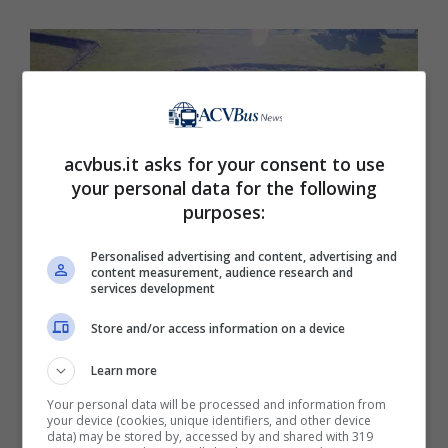
acvbus.it asks for your consent to use
your personal data for the following
purposes:
Personalised advertising and content, advertising and
content measurement, audience research and
services development
La piramide italiana, dove si trova: un mistero lungo 5.000
Store and/or access information on a device
anni (Acvbus.it)
Learn more
Parliamo del
Monte d’Accoddi,
monumento
Your personal data will be processed and information from
preistorico situato nella
regione della Nurra
:
your device (cookies, unique identifiers, and other device
data) may be stored by, accessed by and shared with 319
si tratta di una imponente struttura megalitica