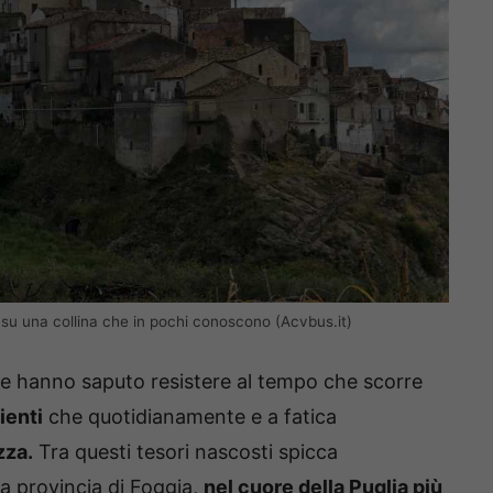
to su una collina che in pochi conoscono (Acvbus.it)
e hanno saputo resistere al tempo che scorre
ienti
che quotidianamente e a fatica
zza.
Tra questi tesori nascosti spicca
a provincia di Foggia,
nel cuore della Puglia più