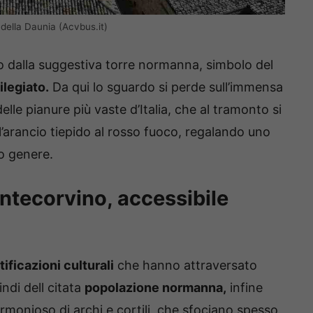
della Daunia (Acvbus.it)
 dalla suggestiva torre normanna, simbolo del
legiato.
Da qui lo sguardo si perde sull’immensa
delle pianure più vaste d’Italia, che al tramonto si
ll’arancio tiepido al rosso fuoco, regalando uno
uo genere.
ntecorvino, accessibile
tificazioni culturali
che hanno attraversato
ndi dell citata
popolazione normanna,
infine
rmonioso di archi e cortili, che sfociano spesso