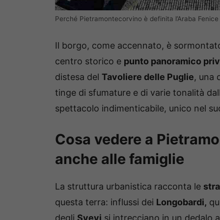
Perché Pietramontecorvino è definita l’Araba Fenice 
Il borgo, come accennato, è sormontato
centro storico e
punto panoramico privi
distesa del
Tavoliere delle Puglie
, una 
tinge di sfumature e di varie tonalità da
spettacolo indimenticabile, unico nel s
Cosa vedere a Pietramo
anche alle famiglie
La struttura urbanistica racconta le
stra
questa terra: influssi dei
Longobardi,
qui
degli
Svevi
si intrecciano in un dedalo a