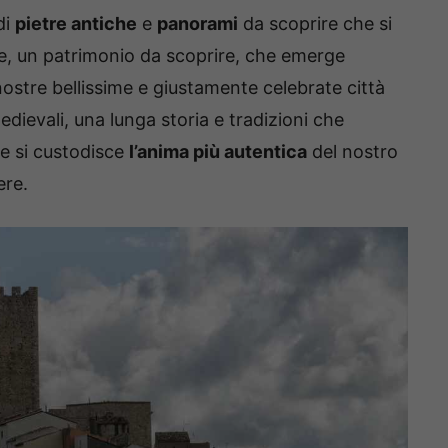
di
pietre antiche
e
panorami
da scoprire che si
ate, un patrimonio da scoprire, che emerge
nostre bellissime e giustamente celebrate città
 medievali, una lunga storia e tradizioni che
he si custodisce
l’anima più autentica
del nostro
ere.