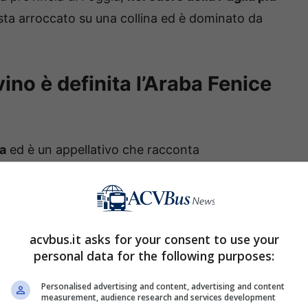
 sta arroccato su una collina ed è dominato da
no è definita l’Araba Fenice
ia
ed è un appellativo che racconta
e e rinascita: più volte messo alla prova dagli
 conservando intatta la sua
identità medievale.
significa fare un viaggio indietro nel tempo:
e in pietra
, tra vicoli silenziosi e scalinate che si
acvbus.it asks for your consent to use your
personal data for the following purposes:
ese.
Personalised advertising and content, advertising and content
measurement, audience research and services development