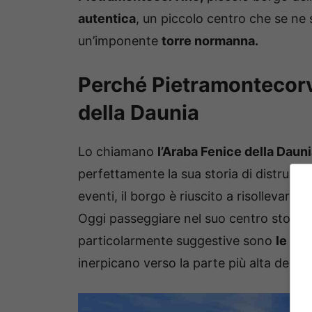
autentica
, un piccolo centro che se ne
un’imponente
torre normanna.
Perché Pietramontecorvi
della Daunia
Lo chiamano
l’Araba Fenice della Daun
perfettamente la sua storia di distruzion
eventi, il borgo è riuscito a risollevarsi
Oggi passeggiare nel suo centro storico 
particolarmente suggestive sono
le cas
inerpicano verso la parte più alta del pa