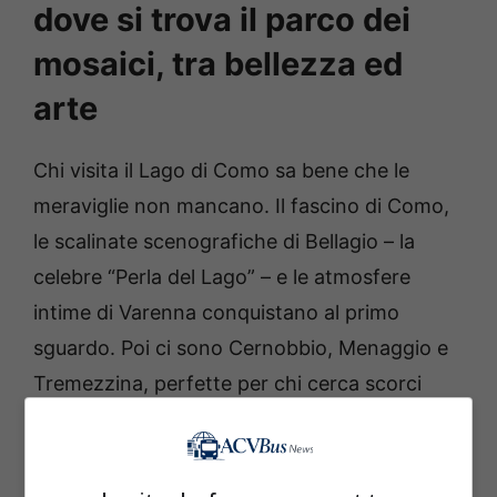
dove si trova il parco dei
mosaici, tra bellezza ed
arte
Chi visita il
Lago di Como
sa bene che le
meraviglie non mancano. Il fascino di
Como
,
le scalinate scenografiche di
Bellagio
– la
celebre “Perla del Lago” – e le atmosfere
intime di
Varenna
conquistano al primo
sguardo. Poi ci sono
Cernobbio
,
Menaggio
e
Tremezzina
, perfette per chi cerca scorci
pittoreschi e terrazze affacciate sull’acqua.
Imperdibile anche una visita a
Villa Carlotta
,
con il suo giardino botanico e le sale che