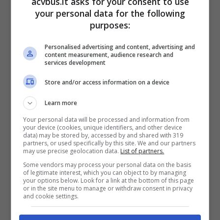
acvbus.it asks for your consent to use
your personal data for the following
custodiscono autentici capolavori artistici.
purposes:
Eppure, proprio quando pensi di aver visto
tutto, ecco la deviazione che non ti aspetti.
Personalised advertising and content, advertising and
content measurement, audience research and
services development
Store and/or access information on a device
Learn more
Your personal data will be processed and information from
your device (cookies, unique identifiers, and other device
data) may be stored by, accessed by and shared with 319
partners, or used specifically by this site. We and our partners
may use precise geolocation data.
List of partners.
Some vendors may process your personal data on the basis
of legitimate interest, which you can object to by managing
your options below. Look for a link at the bottom of this page
or in the site menu to manage or withdraw consent in privacy
and cookie settings.
Tra borghi iconici e panorami da cartolina: dove si trova il