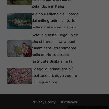
Zelanda, è in Italia
Vicino a Milano c’è il borgo
dai mille gradini: un tuffo
nella natura e nella storia
Solo in questo luogo unico
che si trova in Italia puoi
camminare letteralmente
nella storia su strade
lastricate 3mila anni fa
I viaggi di primavera più
spettacolari: dove vedere
i ciliegi in fiore
Privacy Policy
-
Disclaimer