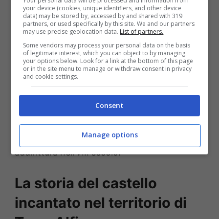
Your personal data will be processed and information from
your device (cookies, unique identifiers, and other device
battuta dal turismo di massa, dove la natura
data) may be stored by, accessed by and shared with 319
partners, or used specifically by this site. We and our partners
conserva un carattere autentico e selvaggio:
may use precise geolocation data.
List of partners.
siamo a
Torre Alfina,
un piccolo borgo
Some vendors may process your personal data on the basis
of legitimate interest, which you can object to by managing
frazione di Acquapendente, in provincia di
your options below. Look for a link at the bottom of this page
or in the site menu to manage or withdraw consent in privacy
Viterbo, nell’altopiano omonimo di Alfina, tra
and cookie settings.
Umbria e Lazio. Tra la fitta boscaglia che
sembra uscita dalla
fiaba di Biancaneve
e
Consent
antichi casali in pietra, si erge maestoso un
Manage options
castello
nato da una
torre fortificata
addirittura nell’VIII secolo.
La storia del castello
incantato nel territorio di