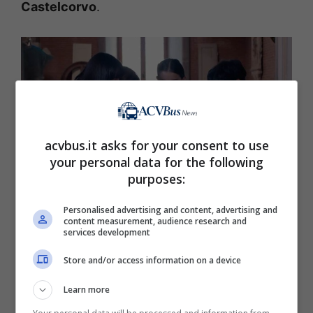
Castelcorvo
.
acvbus.it asks for your consent to use
your personal data for the following
purposes:
Personalised advertising and content, advertising and
content measurement, audience research and
Un posto magico scelto come location di una serie per
services development
ragazzi (Acvbus.it)
Store and/or access information on a device
Si tratta di un castello che si trova nel cuore
Learn more
della penisola, in una zona ancora poco