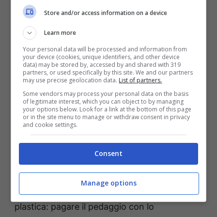
direzione è chiara. Dopo aver trasformato il
Store and/or access information on a device
telefono in navigatore, biglietto del treno e
Learn more
metodo di pagamento, il pedaggio
Your personal data will be processed and information from
autostradale è
l’ultimo tassello
di questa
your device (cookies, unique identifiers, and other device
data) may be stored by, accessed by and shared with 319
evoluzione digitale. Quando la tecnologia sarà
partners, or used specifically by this site. We and our partners
may use precise geolocation data.
List of partners.
pronta e le infrastrutture aggiornate,
Some vendors may process your personal data on the basis
attraversare un casello senza oggetti
of legitimate interest, which you can object to by managing
your options below. Look for a link at the bottom of this page
aggiuntivi potrebbe diventare la normalità,
or in the site menu to manage or withdraw consent in privacy
and cookie settings.
rendendo i viaggi più rapidi, sostenibili e privi
di stress.
Consent
In sostanza, il
futuro della mobilità
passa
Manage options
sempre più dal software e meno dalla
plastica: pagare il pedaggio con lo