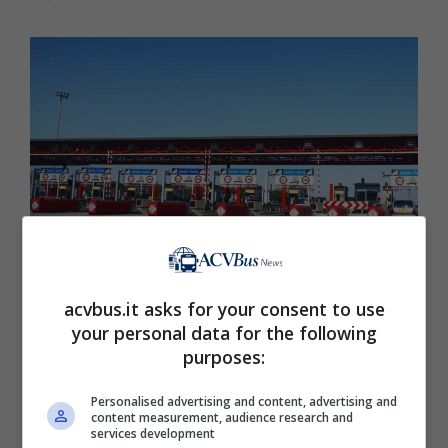
acvbus.it asks for your consent to use
Pedaggio smart e viaggi più fluidi (Acvbus.it)
your personal data for the following
purposes:
Al momento, in Europa non esistono
sperimentazioni su larga scala che abbiano
Personalised advertising and content, advertising and
content measurement, audience research and
eliminato del tutto i
dispositivi
fisici
, ma la
services development